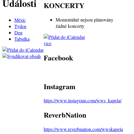
Události
KONCERTY
Momentálně nejsou plánovány
Měsíc
žádné koncerty
Týden
Den
Tabulka
více
Facebook
Instagram
https://www.instagram.com/wws_kapela/
ReverbNation
https://www.reverbnation.com/wwskapela