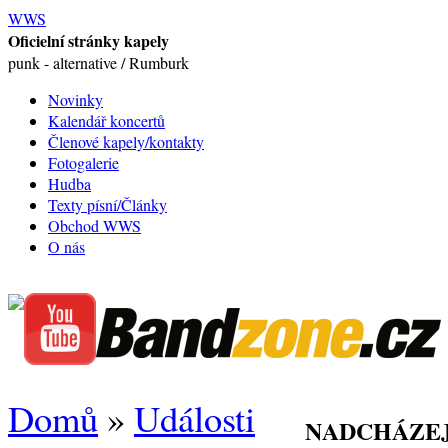
WWS
Oficielní stránky kapely
punk - alternative / Rumburk
Novinky
Kalendář koncertů
Členové kapely/kontakty
Fotogalerie
Hudba
Texty písní/Články
Obchod WWS
O nás
Domů
»
Události
NADCHÁZEJ