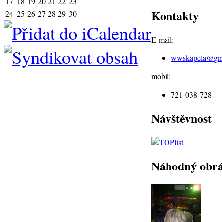
17
18
19
20
21
22
23
Kontakty
24
25
26
27
28
29
30
E-mail:
wwskapela@
gm
mobil:
721 038 728
Návštěvnost
Náhodný obr