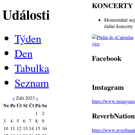
KONCERTY
Události
Momentálně nej
žádné koncerty
Týden
více
Den
Facebook
Tabulka
Seznam
Instagram
«
Září 2023
»
https://www.instagra
Ne
Po
Út
St
Čt
Pá
So
1
2
ReverbNation
3
4
5
6
7
8
9
10
11
12
13
14
15
16
https://www.reverbna