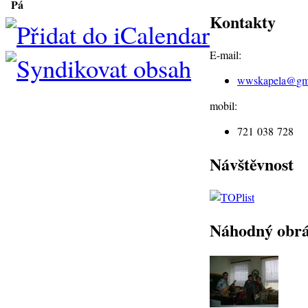
Pá
Kontakty
E-mail:
wwskapela@
gm
mobil:
721 038 728
Návštěvnost
Náhodný obr