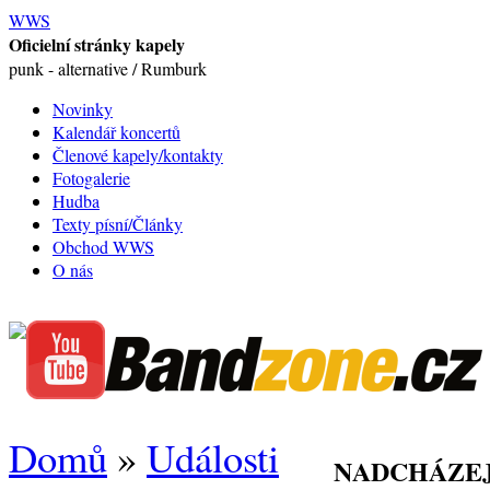
WWS
Oficielní stránky kapely
punk - alternative / Rumburk
Novinky
Kalendář koncertů
Členové kapely/kontakty
Fotogalerie
Hudba
Texty písní/Články
Obchod WWS
O nás
Domů
»
Události
NADCHÁZEJ