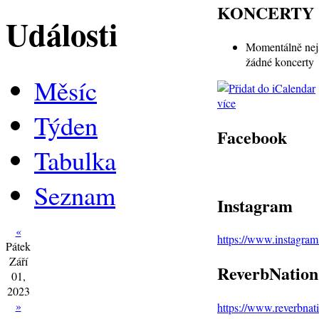
KONCERTY
Události
Momentálně nej
žádné koncerty
Měsíc
více
Týden
Facebook
Tabulka
Seznam
Instagram
«
https://www.instagra
Pátek
Září
ReverbNation
01,
2023
»
https://www.reverbna