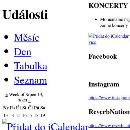
KONCERTY
Události
Momentálně nej
žádné koncerty
Měsíc
více
Den
Facebook
Tabulka
Seznam
Instagram
«
Week of Srpen 13,
https://www.instagra
2023
»
Ne
Po
Út
St
Čt
Pá
So
ReverbNation
13
14
15
16
17
18
19
https://www.reverbna