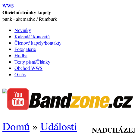
WWS
Oficielní stránky kapely
punk - alternative / Rumburk
Novinky
Kalendář koncertů
Členové kapely/kontakty
Fotogalerie
Hudba
Texty písní/Články
Obchod WWS
O nás
Domů
»
Události
NADCHÁZEJ