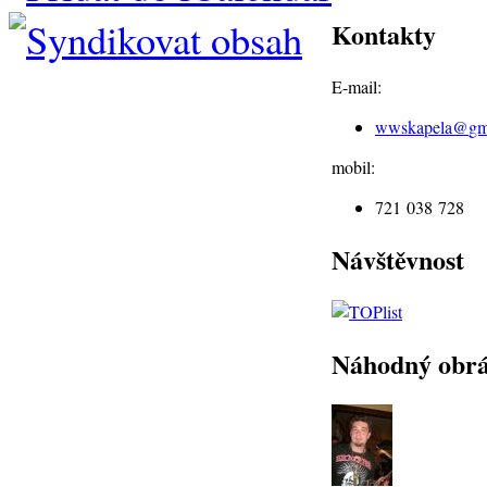
Kontakty
E-mail:
wwskapela@
gm
mobil:
721 038 728
Návštěvnost
Náhodný obr