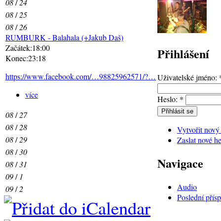
08
/
24
08
/
25
08
/
26
RUMBURK - Balahala (+Jakub Daš)
Začátek:18:00
Přihlášení
Konec:23:18
https://www.facebook.com/…98825962571/?…
Uživatelské jméno:
více
Heslo:
*
08
/
27
08
/
28
Vytvořit nový
08
/
29
Zaslat nové he
08
/
30
Navigace
08
/
31
09
/
1
Audio
09
/
2
Poslední přís