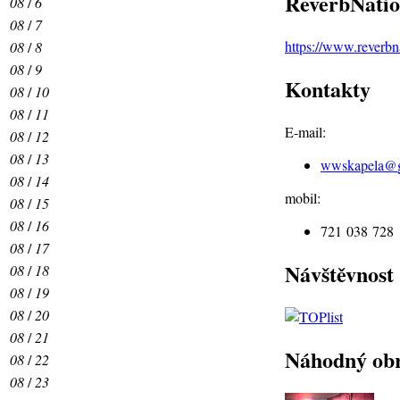
ReverbNati
08
/
6
08
/
7
https://www.reverb
08
/
8
08
/
9
Kontakty
08
/
10
08
/
11
E-mail:
08
/
12
08
/
13
wwskapela@
08
/
14
mobil:
08
/
15
08
/
16
721 038 728
08
/
17
Návštěvnost
08
/
18
08
/
19
08
/
20
08
/
21
Náhodný ob
08
/
22
08
/
23