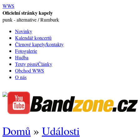
WWS
Oficielní stránky kapely
punk - alternative / Rumburk
Novinky
Kalendář koncertů
Členové kapely/kontakty
Fotogalerie
Hudba
Texty písní/Články
Obchod WWS
O nás
Domů
»
Události