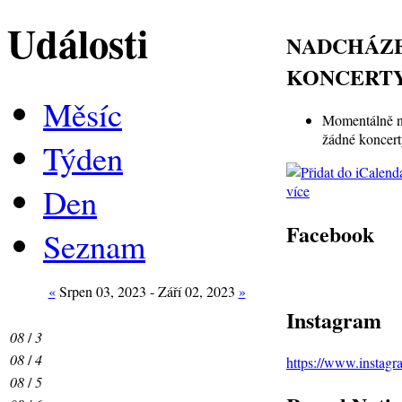
Události
NADCHÁZE
KONCERT
Měsíc
Momentálně n
žádné koncer
Týden
Den
více
Facebook
Seznam
«
Srpen 03, 2023 - Září 02, 2023
»
Instagram
08
/
3
08
/
4
https://www.instag
08
/
5