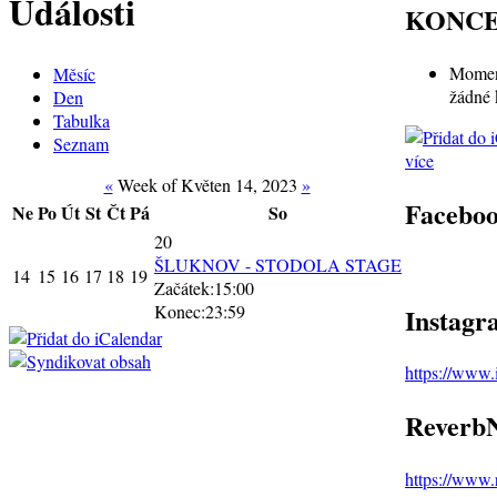
Události
KONC
Moment
Měsíc
žádné 
Den
Tabulka
Seznam
více
«
Week of Květen 14, 2023
»
Facebo
Ne
Po
Út
St
Čt
Pá
So
20
ŠLUKNOV - STODOLA STAGE
14
15
16
17
18
19
Začátek:15:00
Konec:23:59
Instagr
https://www
ReverbN
https://www