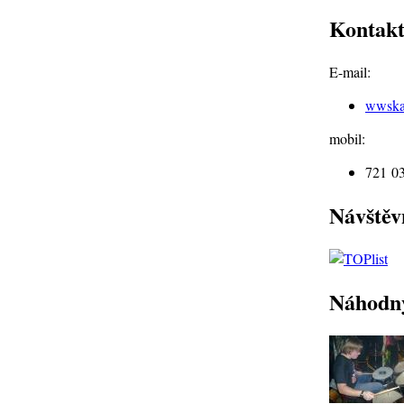
Kontak
E-mail:
wwska
mobil:
721 0
Návštěv
Náhodn