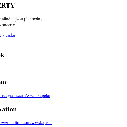
ERTY
álně nejsou plánovány
koncerty
ok
am
.instagram.com/wws_kapela/
ation
.reverbnation.com/wwskapela