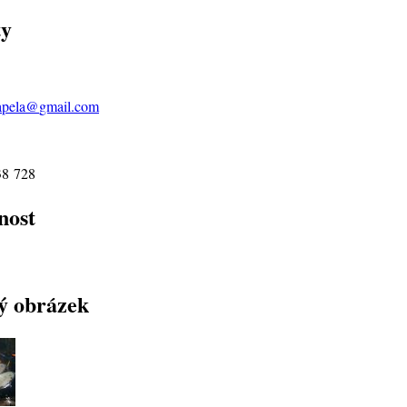
ty
pela@
gmail.com
38 728
nost
ý obrázek