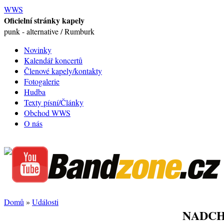
WWS
Oficielní stránky kapely
punk - alternative / Rumburk
Novinky
Kalendář koncertů
Členové kapely/kontakty
Fotogalerie
Hudba
Texty písní/Články
Obchod WWS
O nás
Domů
»
Události
NADCH