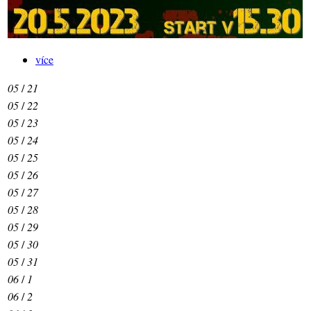
více
05
/
21
05
/
22
05
/
23
05
/
24
05
/
25
05
/
26
05
/
27
05
/
28
05
/
29
05
/
30
05
/
31
06
/
1
06
/
2