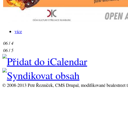
více
06
/
4
06
/
5
© 2008-2013 Petr Řezníček, CMS Drupal, modifikované bealestreet 