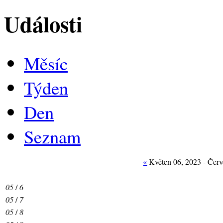
Události
Měsíc
Týden
Den
Seznam
«
Květen 06, 2023 - Čer
05
/
6
05
/
7
05
/
8