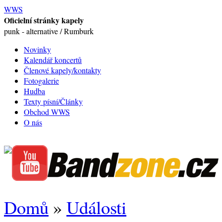
WWS
Oficielní stránky kapely
punk - alternative / Rumburk
Novinky
Kalendář koncertů
Členové kapely/kontakty
Fotogalerie
Hudba
Texty písní/Články
Obchod WWS
O nás
Domů
»
Události