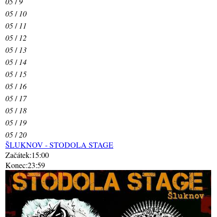
05
/
9
05
/
10
05
/
11
05
/
12
05
/
13
05
/
14
05
/
15
05
/
16
05
/
17
05
/
18
05
/
19
05
/
20
ŠLUKNOV - STODOLA STAGE
Začátek:15:00
Konec:23:59