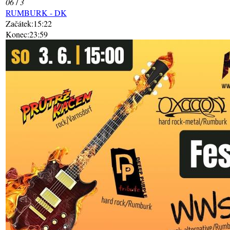
06
/
3
RUMBURK - DK
Začátek:15:22
Konec:23:59