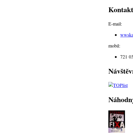
Kontak
E-mail:
wwska
mobil:
721 0
Návštěv
Náhodn