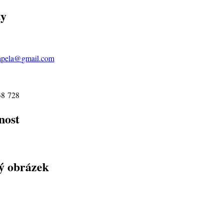
ty
pela@
gmail.com
38 728
nost
ý obrázek