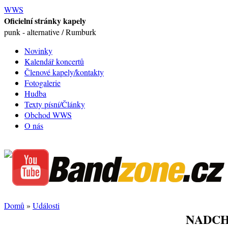
WWS
Oficielní stránky kapely
punk - alternative / Rumburk
Novinky
Kalendář koncertů
Členové kapely/kontakty
Fotogalerie
Hudba
Texty písní/Články
Obchod WWS
O nás
Domů
»
Události
NADCH