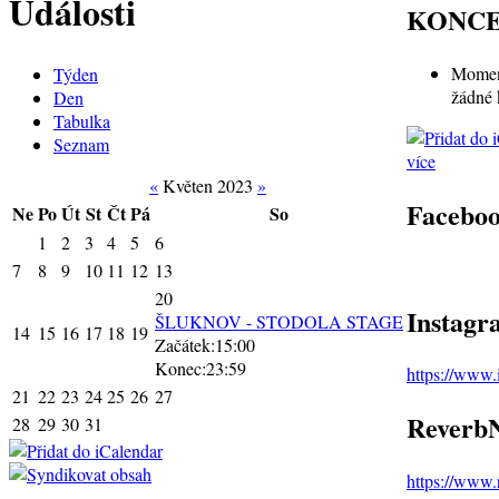
Události
KONC
Moment
Týden
žádné 
Den
Tabulka
Seznam
více
«
Květen 2023
»
Facebo
Ne
Po
Út
St
Čt
Pá
So
1
2
3
4
5
6
7
8
9
10
11
12
13
20
Instagr
ŠLUKNOV - STODOLA STAGE
14
15
16
17
18
19
Začátek:15:00
Konec:23:59
https://www
21
22
23
24
25
26
27
ReverbN
28
29
30
31
https://www