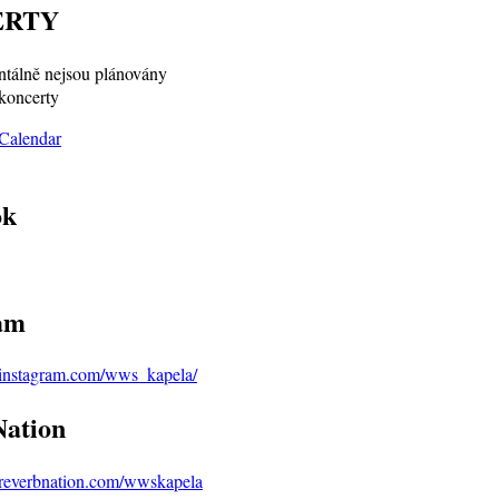
ERTY
álně nejsou plánovány
koncerty
ok
am
.instagram.com/wws_kapela/
ation
.reverbnation.com/wwskapela