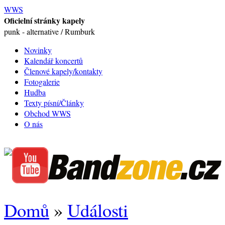
WWS
Oficielní stránky kapely
punk - alternative / Rumburk
Novinky
Kalendář koncertů
Členové kapely/kontakty
Fotogalerie
Hudba
Texty písní/Články
Obchod WWS
O nás
Domů
»
Události