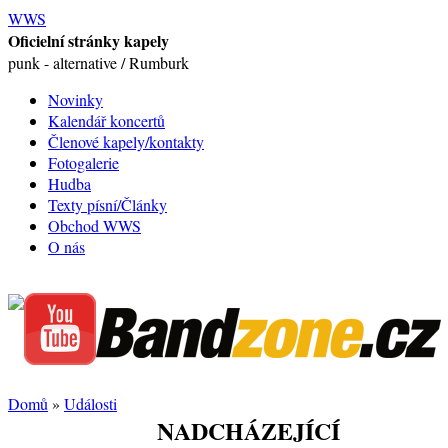
WWS
Oficielní stránky kapely
punk - alternative / Rumburk
Novinky
Kalendář koncertů
Členové kapely/kontakty
Fotogalerie
Hudba
Texty písní/Články
Obchod WWS
O nás
Domů
»
Události
NADCHÁZEJÍCÍ