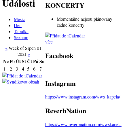
Události
KONCERTY
Momentálně nejsou plánovány
Měsíc
žádné koncerty
Den
Tabulka
Seznam
více
«
Week of Srpen 01,
Facebook
2021
»
Ne
Po
Út
St
Čt
Pá
So
1
2
3
4
5
6
7
Instagram
https://www.instagram.com/wws_kapela/
ReverbNation
https://www.reverbnation.com/wwskapela