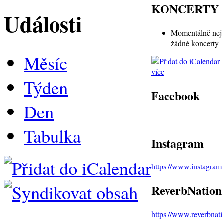
KONCERTY
Události
Momentálně nej
žádné koncerty
Měsíc
více
Týden
Facebook
Den
Tabulka
Instagram
https://www.instagra
ReverbNation
https://www.reverbna