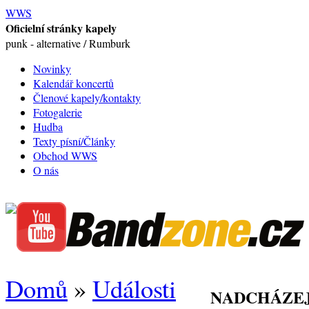
WWS
Oficielní stránky kapely
punk - alternative / Rumburk
Novinky
Kalendář koncertů
Členové kapely/kontakty
Fotogalerie
Hudba
Texty písní/Články
Obchod WWS
O nás
Domů
»
Události
NADCHÁZEJ