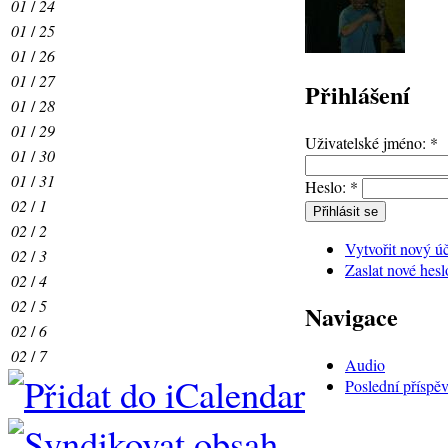
01
/
24
01
/
25
01
/
26
01
/
27
Přihlášení
01
/
28
01
/
29
Uživatelské jméno:
*
01
/
30
01
/
31
Heslo:
*
02
/
1
02
/
2
Vytvořit nový ú
02
/
3
Zaslat nové hesl
02
/
4
02
/
5
Navigace
02
/
6
02
/
7
Audio
Poslední příspě