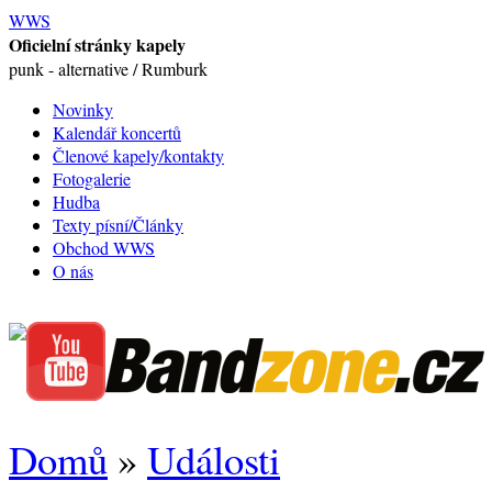
WWS
Oficielní stránky kapely
punk - alternative / Rumburk
Novinky
Kalendář koncertů
Členové kapely/kontakty
Fotogalerie
Hudba
Texty písní/Články
Obchod WWS
O nás
Domů
»
Události