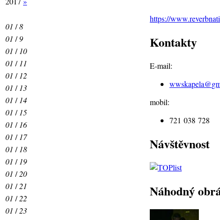
2017
»
https://www.reverbna
01
/
8
01
/
9
Kontakty
01
/
10
01
/
11
E-mail:
01
/
12
wwskapela@
gm
01
/
13
01
/
14
mobil:
01
/
15
721 038 728
01
/
16
01
/
17
Návštěvnost
01
/
18
01
/
19
01
/
20
01
/
21
Náhodný obr
01
/
22
01
/
23