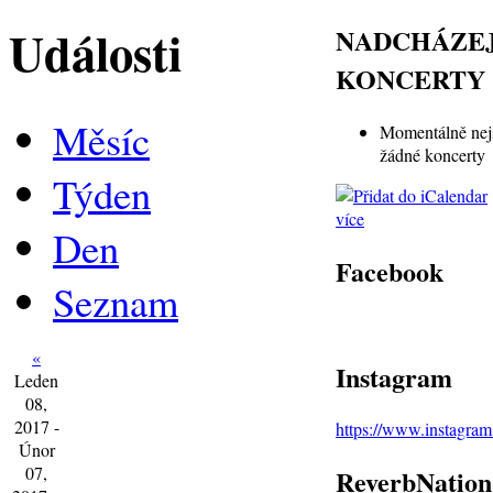
Události
NADCHÁZEJ
KONCERTY
Měsíc
Momentálně nej
žádné koncerty
Týden
více
Den
Facebook
Seznam
«
Instagram
Leden
08,
2017 -
https://www.instagra
Únor
07,
ReverbNation