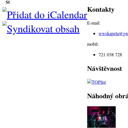
St
Kontakty
E-mail:
wwskapela@
gm
mobil:
721 038 728
Návštěvnost
Náhodný obr