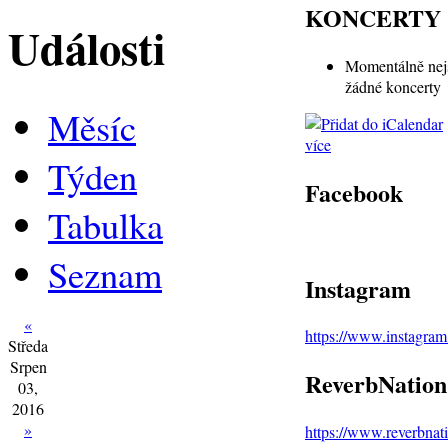
KONCERTY
Události
Momentálně nej
žádné koncerty
Měsíc
více
Týden
Facebook
Tabulka
Seznam
Instagram
«
https://www.instagra
Středa
Srpen
ReverbNation
03,
2016
»
https://www.reverbna