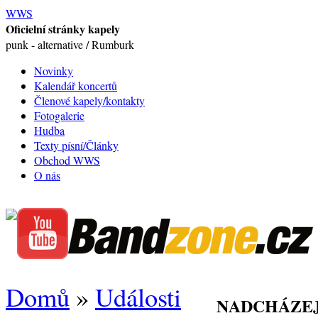
WWS
Oficielní stránky kapely
punk - alternative / Rumburk
Novinky
Kalendář koncertů
Členové kapely/kontakty
Fotogalerie
Hudba
Texty písní/Články
Obchod WWS
O nás
Domů
»
Události
NADCHÁZEJ