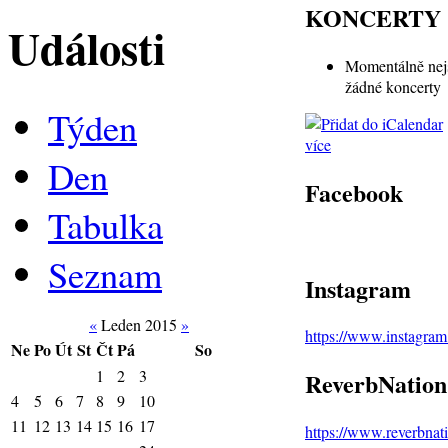
KONCERTY
Události
Momentálně nej
žádné koncerty
Týden
více
Den
Facebook
Tabulka
Seznam
Instagram
«
Leden 2015
»
https://www.instagra
Ne
Po
Út
St
Čt
Pá
So
1
2
3
ReverbNation
4
5
6
7
8
9
10
11
12
13
14
15
16
17
https://www.reverbna