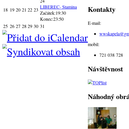
24
LIBEREC- Stamina
Kontakty
18
19
20
21
22
23
Začátek:19:30
Konec:23:50
E-mail:
25
26
27
28
29
30
31
wwskapela@
gm
mobil:
721 038 728
Návštěvnost
Náhodný obr