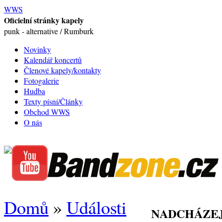
WWS
Oficielní stránky kapely
punk - alternative / Rumburk
Novinky
Kalendář koncertů
Členové kapely/kontakty
Fotogalerie
Hudba
Texty písní/Články
Obchod WWS
O nás
Domů
»
Události
NADCHÁZEJ